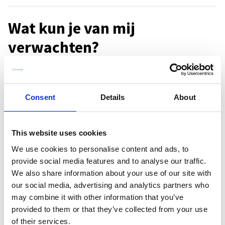
Wat kun je van mij
verwachten?
Tijdens de begeleiding kun je rekenen op:
een heldere analyse van jouw situatie
Consent
Details
About
praktische tools en oefeningen
inzicht in terugkerende patronen
ondersteuning bij het maken van keuzes
This website uses cookies
stap voor stap herstel en groei
We use cookies to personalise content and ads, to
provide social media features and to analyse our traffic.
We also share information about your use of our site with
our social media, advertising and analytics partners who
Het doel is altijd dat je weer zelfstandig, veerkrachtig en in
may combine it with other information that you’ve
balans verder kunt leven — met jezelf én in contact met
provided to them or that they’ve collected from your use
of their services.