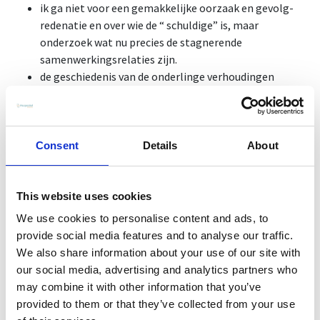
ik ga niet voor een gemakkelijke oorzaak en gevolg-
redenatie en over wie de “ schuldige” is, maar
onderzoek wat nu precies de stagnerende
samenwerkingsrelaties zijn.
de geschiedenis van de onderlinge verhoudingen
en het probleem achter het samenwerkingsprobleem
ik genereer openheid, wederzijds respect en
waardering en zet graag in op motivatie tot
verandering en verbinding.
Consent
Details
About
en ik kijk naar het systeem als geheel, Wat zijn de
interacties en reactiepatronen?
wat is de heersende cultuur binnen het bedrijf?
This website uses cookies
hoe reageren mensen op elkaar, welke aannames
We use cookies to personalise content and ads, to
maken zij en vragen deze correctie?
provide social media features and to analyse our traffic.
ik breng graag realiteitszin en objectiviteit aan
We also share information about your use of our site with
en stimuleer bereidwilligheid tot samenwerking
our social media, advertising and analytics partners who
ik hou van creatieve oplossingen met een lach!
may combine it with other information that you’ve
zo gaan we samen voor oplossingen in verbeteringen
provided to them or that they’ve collected from your use
van de samenwerking die meer plezier genereren en