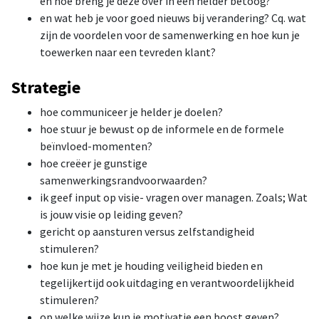
en hoe breng je deze over in een helder betoog?
en wat heb je voor goed nieuws bij verandering? Cq. wat
zijn de voordelen voor de samenwerking en hoe kun je
toewerken naar een tevreden klant?
Strategie
hoe communiceer je helder je doelen?
hoe stuur je bewust op de informele en de formele
beïnvloed-momenten?
hoe creëer je gunstige
samenwerkingsrandvoorwaarden?
ik geef input op visie- vragen over managen. Zoals; Wat
is jouw visie op leiding geven?
gericht op aansturen versus zelfstandigheid
stimuleren?
hoe kun je met je houding veiligheid bieden en
tegelijkertijd ook uitdaging en verantwoordelijkheid
stimuleren?
op welke wijze kun je motivatie een boost geven?