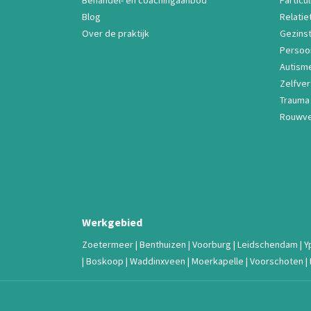
Behandel- en coachingaanbod
Particul
Blog
Relatie
Over de praktijk
Gezins
Persoon
Autism
Zelfve
Trauma
Rouwve
Werkgebied
Zoetermeer
|
Benthuizen
|
Voorburg
|
Leidschendam
|
Y
|
Boskoop
|
Waddinxveen
|
Moerkapelle
|
Voorschoten
|