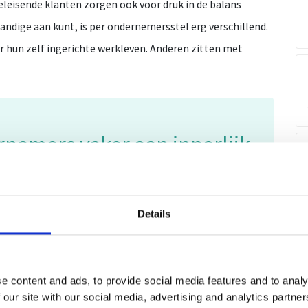
eisende klanten zorgen ook voor druk in de balans
standige aan kunt, is per ondernemersstel erg verschillend.
 hun zelf ingerichte werkleven. Anderen zitten met
ernemers vaker een innerlijk
ct ervaren met hun partner in
sen werk en gezin
Details
Ca
| zzp-ers en
e content and ads, to provide social media features and to analy
 our site with our social media, advertising and analytics partn