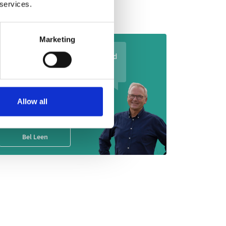
 services.
spraak maken
Marketing
Neem contact op voor een goed
gesprek
Allow all
Mail Leen
Bel Leen