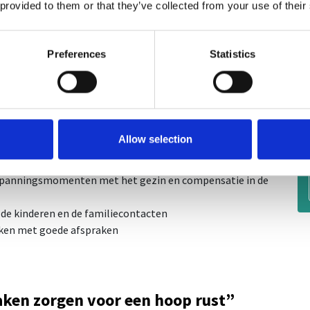
 provided to them or that they’ve collected from your use of their
pt later
Af
rijf, de huidige bedrijfsomstandigheden en je
Preferences
Statistics
idstoestand, of de taakverdeling duidelijk afgesproken
reken, als deze maar leiden tot een eerlijke onderhandeling
n haalbare oplossingen voor jullie beiden. Hoe moet de
Allow selection
 herzien worden? Wat kun je uitbesteden? Wat moet je
f en relatie te halen?
spanningsmomenten met het gezin en compensatie in de
, de kinderen en de familiecontacten
kken met goede afspraken
raken zorgen voor een hoop rust”