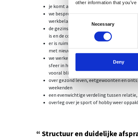
other information that you’ve
je komt alleen of samen, of je partner sta
we bespreken de geschiedenis van jouw bed
Consent
werkbelasting
Necessary
Selection
de gezinsomstandigheden, ieders gezondhe
is
en de combinatie van stressfactoren
er is ruimte om ieders irritaties uit te sp
met nieuwe afspraken
we werken in samenspraak naar passende e
Deny
sfeer in huis veranderen en moeten taken
vooral blijven doen om plezier uit je bedrij
over gezond leven, eetgewoonten en ont
weekenden
een evenwichtige verdeling tussen relatie
overleg over je sport of hobby weer oppa
“ Structuur en duidelijke afsp