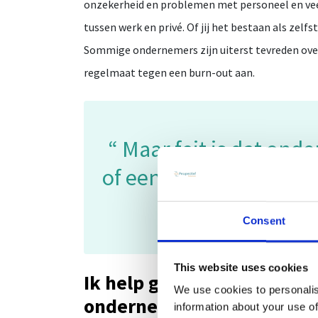
onzekerheid en problemen met personeel en veel
tussen werk en privé. Of jij het bestaan als zelf
Sommige ondernemers zijn uiterst tevreden over
regelmaat tegen een burn-out aan.
Maar feit is dat ond
of een openlijk confli
de balans tus
Consent
This website uses cookies
Ik help graag ondernemers 
We use cookies to personalis
ondernemersstellen
information about your use of