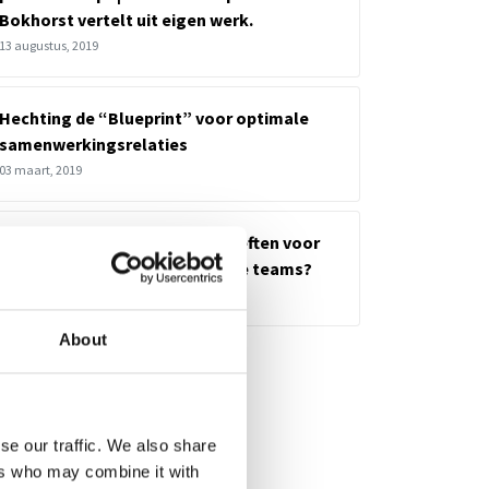
Bokhorst vertelt uit eigen werk.
13 augustus, 2019
Hechting de “Blueprint” voor optimale
samenwerkingsrelaties
03 maart, 2019
Wat zijn de belangrijkste behoeften voor
het creëren van veilig gehechte teams?
27 februari, 2019
About
tegorieën
Coaching
Burn-out
se our traffic. We also share
Familiebedrijven
ers who may combine it with