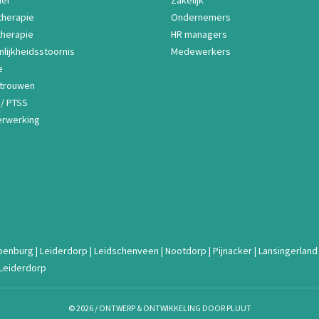
ier
Zakelijk
therapie
Ondernemers
therapie
HR managers
lijkheidsstoornis
Medewerkers
e
rtrouwen
 / PTSS
rwerking
penburg
|
Leiderdorp
|
Leidschenveen
|
Nootdorp
|
Pijnacker
|
Lansingerland
Leiderdorp
© 2026
/
ONTWERP & ONTWIKKELING DOOR PLUUT