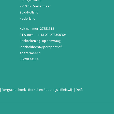
Röntgenlaan 9
2719 DX Zoetermeer
Zuid-Holland
Nederland
Kvk-nummer: 27351313
BTW-nummer: NL001278500B04
Bankrekening: op aanvraag
leenbokhorst@perspectief-
zoetermeer.nl
06-20144184
|
Bergschenhoek
|
Berkel en Rodenrijs
|
Bleiswijk
|
Delft